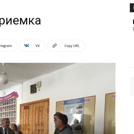
приемка
elegram
VK
Copy URL