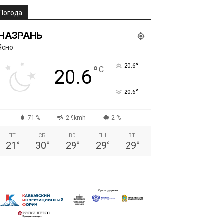
Погода
НАЗРАНЬ
Ясно
°
20.6
°
C
20.6
°
20.6
71 %
2.9kmh
2 %
ПТ
СБ
ВС
ПН
ВТ
21
°
30
°
29
°
29
°
29
°