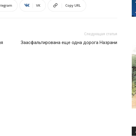
elegram
VK
Copy URL
Следующая статья
ля
Заасфальтирована еще одна дорога Назрани