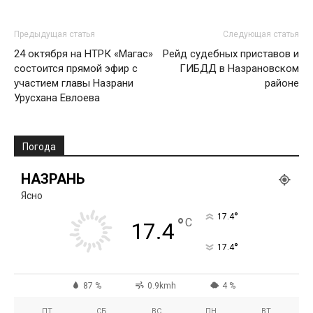
Предыдущая статья
Следующая статья
24 октября на НТРК «Магас»
Рейд судебных приставов и
состоится прямой эфир с
ГИБДД в Назрановском
участием главы Назрани
районе
Урусхана Евлоева
Погода
НАЗРАНЬ
Ясно
°
17.4
°
C
17.4
°
17.4
87 %
0.9kmh
4 %
ПТ
СБ
ВС
ПН
ВТ