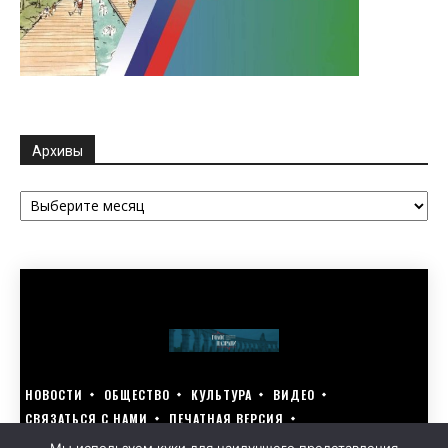
Архивы
Архивы
НОВОСТИ
ОБЩЕСТВО
КУЛЬТУРА
ВИДЕО
СВЯЗАТЬСЯ С НАМИ
ПЕЧАТНАЯ ВЕРСИЯ
ГОЛОСУЙ ЗА БЛАГОУСТРОЙСТВО СВОЕГО ГОРОДА 15–17 МАРТА