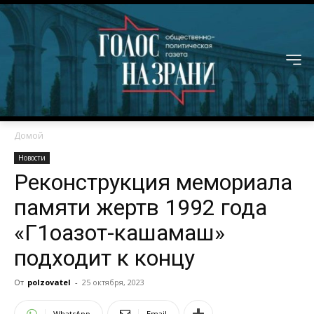
Домой
Новости
Реконструкция мемориала
памяти жертв 1992 года
«Г1оазот-кашамаш»
подходит к концу
От
polzovatel
-
25 октября, 2023
WhatsApp
Email