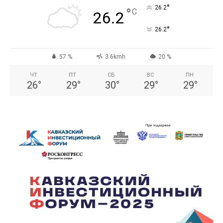
°
26.2
°
C
26.2
°
26.2
57 %
3.6kmh
20 %
ЧТ
ПТ
СБ
ВС
ПН
26
°
29
°
30
°
29
°
29
°