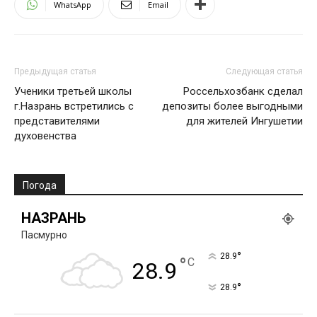
WhatsApp
Email
Предыдущая статья
Следующая статья
Ученики третьей школы
Россельхозбанк сделал
г.Назрань встретились с
депозиты более выгодными
представителями
для жителей Ингушетии
духовенства
Погода
НАЗРАНЬ
Пасмурно
°
28.9
°
C
28.9
°
28.9