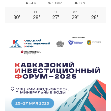
54 %
1.1kmh
89 %
ВС
ПН
ВТ
СР
ЧТ
30
°
28
°
27
°
29
°
28
°