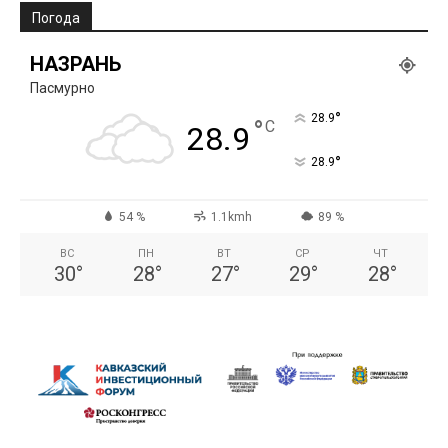
Погода
НАЗРАНЬ
Пасмурно
°
28.9
°
C
28.9
°
28.9
54 %
1.1kmh
89 %
ВС
ПН
ВТ
СР
ЧТ
30
°
28
°
27
°
29
°
28
°