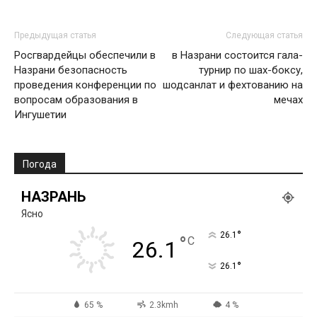
Предыдущая статья
Следующая статья
Росгвардейцы обеспечили в
в Назрани состоится гала-
Назрани безопасность
турнир по шах-боксу,
проведения конференции по
шодсанлат и фехтованию на
вопросам образования в
мечах
Ингушетии
Погода
НАЗРАНЬ
Ясно
°
26.1
°
C
26.1
°
26.1
65 %
2.3kmh
4 %