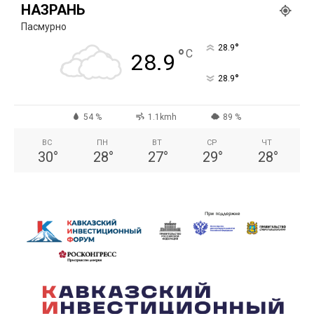
НАЗРАНЬ
Пасмурно
°
28.9
°
C
28.9
°
28.9
54 %
1.1kmh
89 %
ВС
ПН
ВТ
СР
ЧТ
30
°
28
°
27
°
29
°
28
°