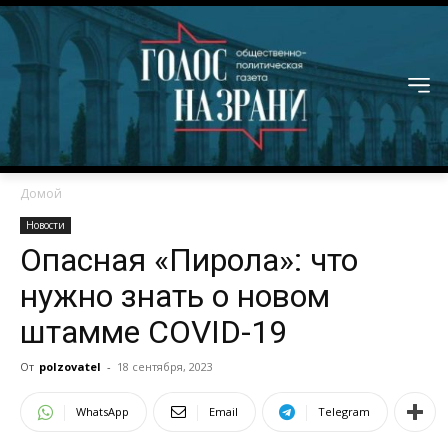
Домой
Новости
Опасная «Пирола»: что
нужно знать о новом
штамме COVID-19
От
polzovatel
-
18 сентября, 2023
WhatsApp
Email
Telegram