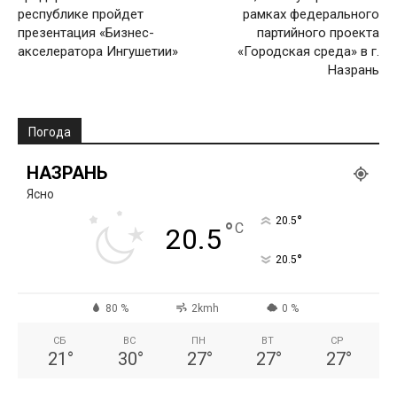
республике пройдет
рамках федерального
презентация «Бизнес-
партийного проекта
акселератора Ингушетии»
«Городская среда» в г.
Назрань
Погода
НАЗРАНЬ
Ясно
°
20.5
°
C
20.5
°
20.5
80 %
2kmh
0 %
СБ
ВС
ПН
ВТ
СР
21
°
30
°
27
°
27
°
27
°