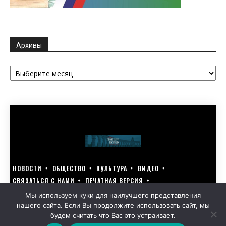
Архивы
Архивы
НОВОСТИ
ОБЩЕСТВО
КУЛЬТУРА
ВИДЕО
СВЯЗАТЬСЯ С НАМИ
ПЕЧАТНАЯ ВЕРСИЯ
ГОЛОСУЙ ЗА БЛАГОУСТРОЙСТВО СВОЕГО ГОРОДА 15–17 МАРТА
Мы используем куки для наилучшего представления
нашего сайта. Если Вы продолжите использовать сайт, мы
GOLOS-NAZRANI.RU ВСЕ ПРАВА ЗАЩИЩЕНЫ | РАЗРАБОТАНО KARTOEV.RU
будем считать что Вас это устраивает.
ПОЛИТИКА ОБРАБОТКИ ПЕРСОНАЛЬНЫХ ДАННЫХ