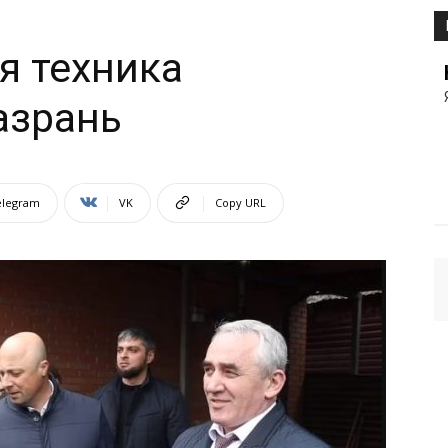
я техника
азрань
elegram
VK
Copy URL