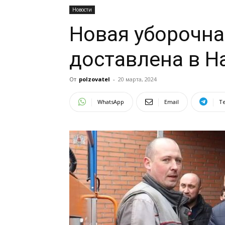
Новости
Новая уборочна
доставлена в Н
От
polzovatel
-
20 марта, 2024
WhatsApp
Email
T