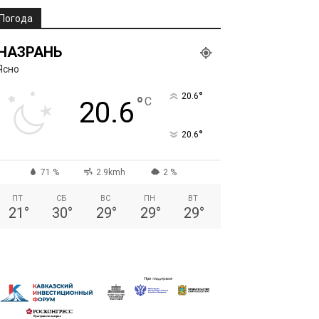
Погода
НАЗРАНЬ
Ясно
°
20.6
°
C
20.6
°
20.6
71 %
2.9kmh
2 %
ПТ
СБ
ВС
ПН
ВТ
21
°
30
°
29
°
29
°
29
°