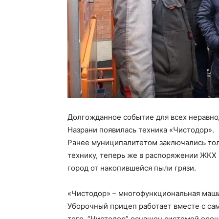
Долгожданное событие для всех неравно
Назрани появилась техника «Чистодор».
Ранее муниципалитетом заключались то
технику, теперь же в распоряжении ЖКХ 
город от накопившейся пыли грязи.
«Чистодор» – многофункциональная маши
Уборочный прицеп работает вместе с сам
того, “Чистодор” оснащен системой орош