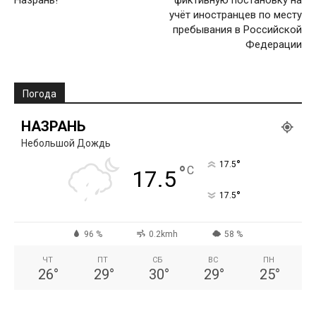
Назрань!
фиктивную постановку на
учёт иностранцев по месту
пребывания в Российской
Федерации
Погода
НАЗРАНЬ
Небольшой Дождь
°
17.5
°
C
17.5
°
17.5
96 %
0.2kmh
58 %
ЧТ
ПТ
СБ
ВС
ПН
26
°
29
°
30
°
29
°
25
°