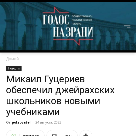
Домой
Новости
Микаил Гуцериев
обеспечил джейрахских
школьников новыми
учебниками
От
polzovatel
-
24 августа, 2023
WhatsApp
Email