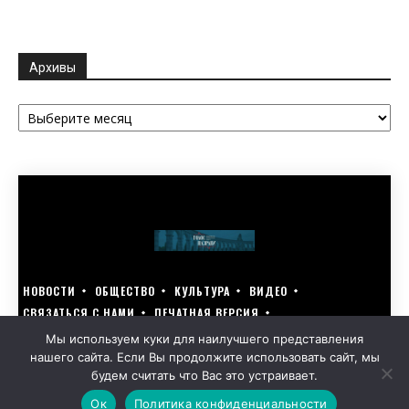
Архивы
Архивы
НОВОСТИ
ОБЩЕСТВО
КУЛЬТУРА
ВИДЕО
СВЯЗАТЬСЯ С НАМИ
ПЕЧАТНАЯ ВЕРСИЯ
ГОЛОСУЙ ЗА БЛАГОУСТРОЙСТВО СВОЕГО ГОРОДА 15–17 МАРТА
Мы используем куки для наилучшего представления
нашего сайта. Если Вы продолжите использовать сайт, мы
GOLOS-NAZRANI.RU ВСЕ ПРАВА ЗАЩИЩЕНЫ | РАЗРАБОТАНО KARTOEV.RU
будем считать что Вас это устраивает.
ПОЛИТИКА ОБРАБОТКИ ПЕРСОНАЛЬНЫХ ДАННЫХ
Ок
Политика конфиденциальности