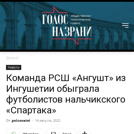
Домой
Новости
Команда РСШ «Ангушт» из
Ингушетии обыграла
футболистов нальчикского
«Спартака»
От
polzovatel
-
14 августа, 2022
WhatsApp
Email