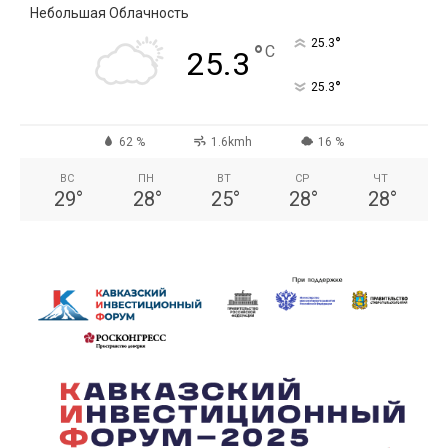
Небольшая Облачность
°
25.3
°
C
25.3
°
25.3
62 %
1.6kmh
16 %
ВС
ПН
ВТ
СР
ЧТ
29
°
28
°
25
°
28
°
28
°