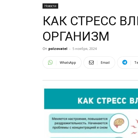
Новости
КАК СТРЕСС ВЛ
ОРГАНИЗМ
От
polzovatel
-
5 ноября, 2024
WhatsApp
Email
T