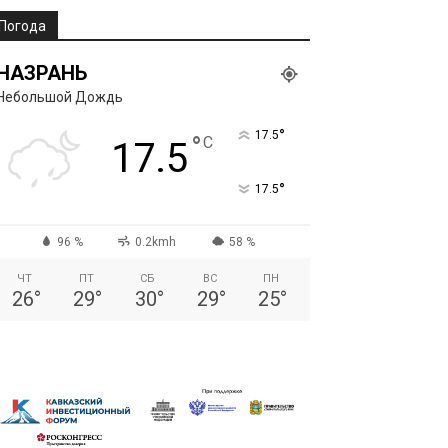
Погода
НАЗРАНЬ
Небольшой Дождь
°
17.5
°
C
17.5
°
17.5
96 %
0.2kmh
58 %
ЧТ
ПТ
СБ
ВС
ПН
26
°
29
°
30
°
29
°
25
°