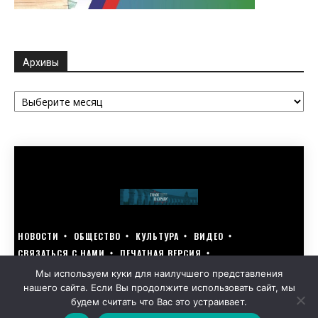
Архивы
Архивы
НОВОСТИ
ОБЩЕСТВО
КУЛЬТУРА
ВИДЕО
СВЯЗАТЬСЯ С НАМИ
ПЕЧАТНАЯ ВЕРСИЯ
ГОЛОСУЙ ЗА БЛАГОУСТРОЙСТВО СВОЕГО ГОРОДА 15–17 МАРТА
Мы используем куки для наилучшего представления
нашего сайта. Если Вы продолжите использовать сайт, мы
GOLOS-NAZRANI.RU ВСЕ ПРАВА ЗАЩИЩЕНЫ | РАЗРАБОТАНО KARTOEV.RU
будем считать что Вас это устраивает.
ПОЛИТИКА ОБРАБОТКИ ПЕРСОНАЛЬНЫХ ДАННЫХ