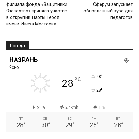
филиала фонда «Защитники
Сферум запускает
Отечества» приняла участие
обновленный курс для
в открытии Парты Героя
педагогов
имени Илеза Местоева
Погода
НАЗРАНЬ
Ясно
°
28
°
C
28
°
28
51 %
2.4kmh
1 %
ПТ
СБ
ВС
ПН
ВТ
28
°
30
°
29
°
25
°
28
°