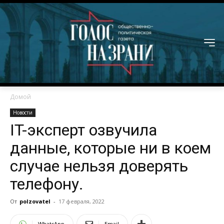
Домой
Новости
IT-эксперт озвучила
данные, которые ни в коем
случае нельзя доверять
телефону.
От
polzovatel
-
17 февраля, 2022
WhatsApp
Email