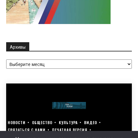
Архивы
Архивы
НОВОСТИ
ОБЩЕСТВО
КУЛЬТУРА
ВИДЕО
СВЯЗАТЬСЯ С НАМИ
ПЕЧАТНАЯ ВЕРСИЯ
ГОЛОСУЙ ЗА БЛАГОУСТРОЙСТВО СВОЕГО ГОРОДА 15–17 МАРТА