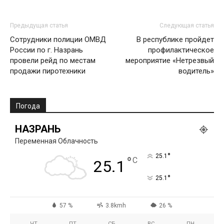
Предыдущая статья
Следующая статья
Сотрудники полиции ОМВД
В республике пройдет
России по г. Назрань
профилактическое
провели рейд по местам
мероприятие «Нетрезвый
продажи пиротехники
водитель»
Погода
НАЗРАНЬ
Переменная Облачность
°
25.1
°
C
25.1
°
25.1
57 %
3.8kmh
26 %
ЧТ
ПТ
СБ
ВС
ПН