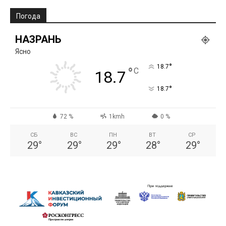
Погода
НАЗРАНЬ
Ясно
°
18.7
°
C
18.7
°
18.7
72 %
1kmh
0 %
СБ
ВС
ПН
ВТ
СР
29
°
29
°
29
°
28
°
29
°