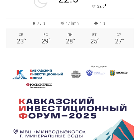
°
22.5
75 %
1.1kmh
4 %
СБ
ВС
ПН
ВТ
СР
23
°
29
°
28
°
25
°
27
°