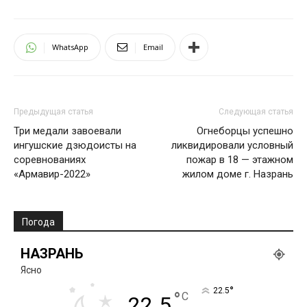
WhatsApp
Email
Предыдущая статья
Следующая статья
Три медали завоевали
Огнеборцы успешно
ингушские дзюдоисты на
ликвидировали условный
соревнованиях
пожар в 18 — этажном
«Армавир-2022»
жилом доме г. Назрань
Погода
НАЗРАНЬ
Ясно
°
22.5
°
C
22.5