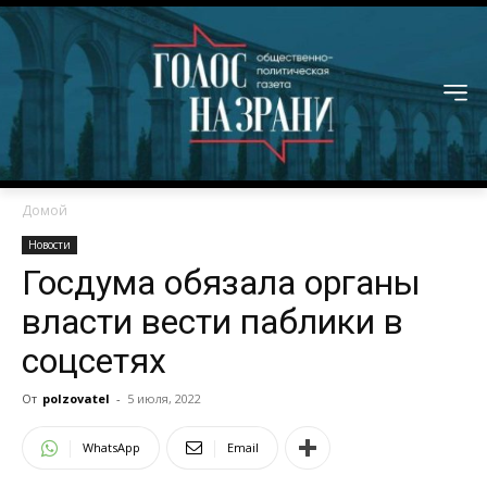
Домой
Новости
Госдума обязала органы
власти вести паблики в
соцсетях
От
polzovatel
-
5 июля, 2022
WhatsApp
Email