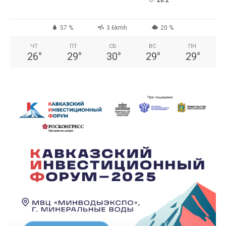
°
26.2
57 %
3.6kmh
20 %
ЧТ
ПТ
СБ
ВС
ПН
26
°
29
°
30
°
29
°
29
°