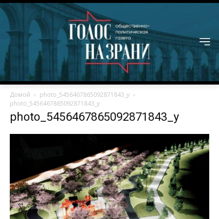
Домой
photo_5456467865092871843_y
photo_5456467865092871843_y
photo_5456467865092871843_y