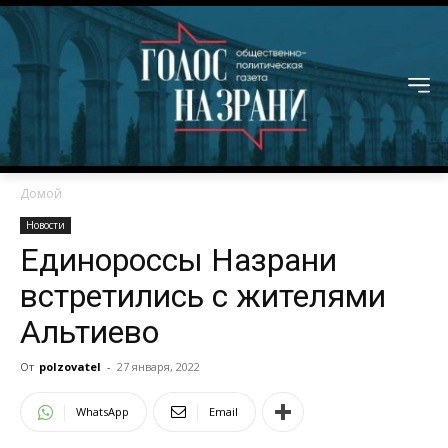
Домой
Новости
Единороссы Назрани
встретились с жителями
Альтиево
От
polzovatel
-
27 января, 2022
WhatsApp
Email