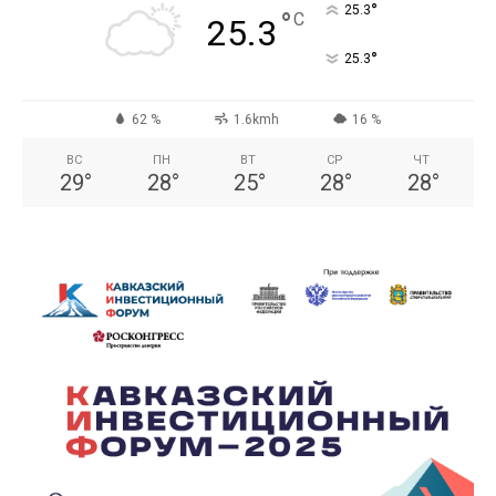
°
25.3
°
C
25.3
°
25.3
62 %
1.6kmh
16 %
ВС
ПН
ВТ
СР
ЧТ
29
°
28
°
25
°
28
°
28
°