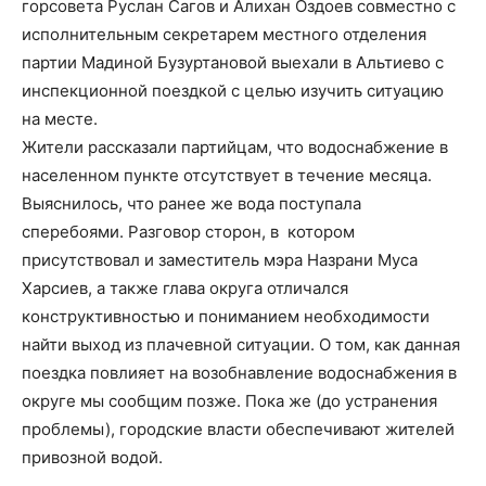
горсовета Руслан Сагов и Алихан Оздоев совместно с
исполнит
ельным секретарем м
естного
отделения
партии
Мадиной Бузуртановой выехали в А
льтиево с
инспекционной поездкой
с целью изучить ситуацию
на месте
.
Жители рассказали партийцам, что водоснабжение в
населенном пункте отсутствует в течение месяца.
Выяснилось, что ранее же вода поступала
с
перебоями.
Разговор сторон
, в котором
присутствовал и заместитель мэра Назрани Муса
Харсиев, а также глава округа
отличался
конструктивностью и пониманием необходимости
найти выход из плачевной ситуации. О том, как данная
поездка повлияет на возобнавление
водоснабжения в
округе
мы сообщим позже.
Пока же (до устранения
проблемы), городские власти обеспечивают жителей
привозной водой.