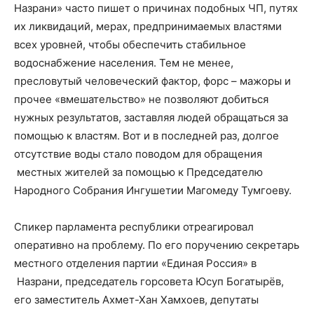
Назрани» часто пишет о причинах
подобных
ЧП, путях
их ликвидаций, мерах, предпринимаемых властями
всех уровней, чтобы обеспечить стабильное
водоснабжение населения. Тем не менее,
пресловутый человеческий фактор, форс – мажоры и
прочее «вмешательство» не позволяют добиться
нужных результатов, заставляя людей обращаться за
помощью к властям.
Вот и в последней раз, долгое
отсутствие воды стало поводом для обращения
местных жителей за помощью
к Председате
лю
Народного Собрания Ингушетии Магомеду Тумгоеву
.
Спикер парламента республики отреагировал
оперативно на проблему.
По
его поручению секретарь
местного отделения п
артии «Единая Россия»
в
Назрани,
председатель горсовета Юсуп Богатырёв,
его
за
меститель
Ахмет-Хан Хамхоев, депутаты