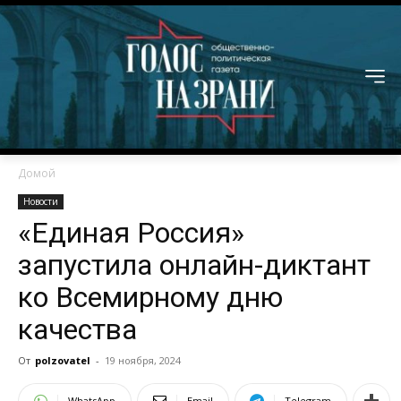
Домой
Новости
«Единая Россия»
запустила онлайн-диктант
ко Всемирному дню
качества
От
polzovatel
-
19 ноября, 2024
WhatsApp
Email
Telegram