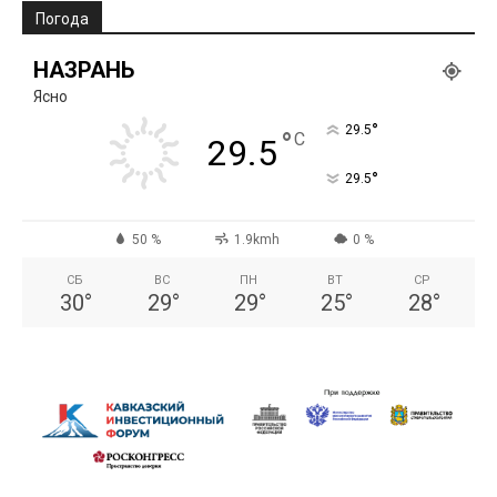
Погода
НАЗРАНЬ
Ясно
°
29.5
°
C
29.5
°
29.5
50 %
1.9kmh
0 %
СБ
ВС
ПН
ВТ
СР
30
°
29
°
29
°
25
°
28
°