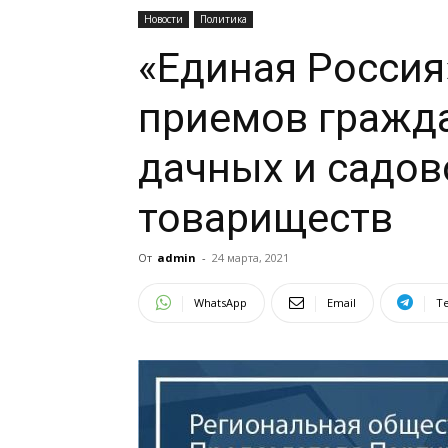
Новости
Политика
«Единая Россия
приемов гражд
дачных и садов
товариществ
От
admin
-
24 марта, 2021
WhatsApp
Email
T