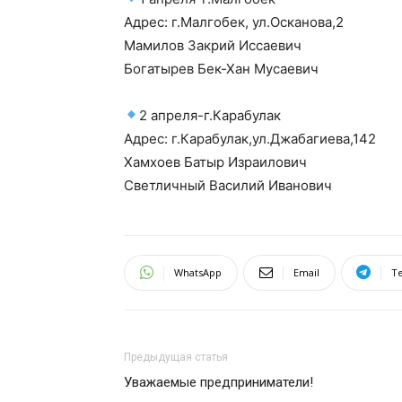
Адрес: г.Малгобек, ул.Осканова,2
Мамилов Закрий Иссаевич
Богатырев Бек-Хан Мусаевич
2 апреля-г.Карабулак
Адрес: г.Карабулак,ул.Джабагиева,142
Хамхоев Батыр Израилович
Светличный Василий Иванович
WhatsApp
Email
T
Предыдущая статья
Уважаемые предприниматели!