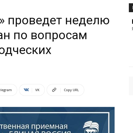
» проведет неделю
ан по вопросам
одческих
elegram
VK
Copy URL