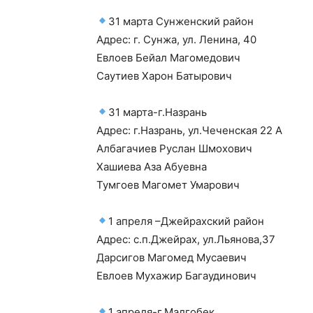
31 марта Сунженский район
Адрес: г. Сунжа, ул. Ленина, 40
Евлоев Бейал Магомедович
Саутиев Харон Батырович
31 марта-г.Назрань
Адрес: г.Назрань, ул.Чеченская 22 А
Албагачиев Руслан Шмохович
Хашиева Аза Абуевна
Тумгоев Магомет Умарович
1 апреля –Джейрахский район
Адрес: с.п.Джейрах, ул.Льянова,37
Дарсигов Магомед Мусаевич
Евлоев Мухажир Багаудинович
1 апреля-г.Малгобек