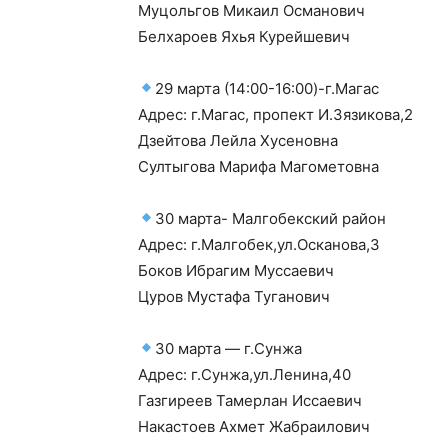
Муцольгов Микаил Османович
Белхароев Яхья Курейшевич
29 марта (14:00-16:00)-г.Магас
Адрес: г.Магас, пропект И.Зязикова,2
Дзейтова Лейла Хусеновна
Султыгова Марифа Магометовна
30 марта- Малгобекский район
Адрес: г.Малгобек,ул.Осканова,3
Боков Ибрагим Муссаевич
Цуров Мустафа Туганович
30 марта — г.Сунжа
Адрес: г.Сунжа,ул.Ленина,40
Газгиреев Тамерлан Иссаевич
Накастоев Ахмет Жабраилович