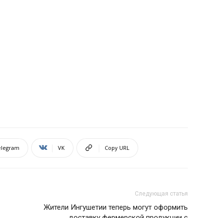
elegram
VK
Copy URL
Следующая статья
Жители Ингушетии теперь могут оформить
доставку фермерской продукции с