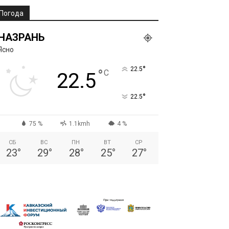
Погода
НАЗРАНЬ
Ясно
°
22.5
°
C
22.5
°
22.5
75 %
1.1kmh
4 %
СБ
ВС
ПН
ВТ
СР
23
°
29
°
28
°
25
°
27
°