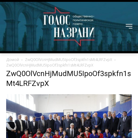
Домой
ZwQ0OlVcnHjMudMU5IpoOf3spkfn1sMt4LRFZvpX
ZwQ0OlVcnHjMudMU5IpoOf3spkfn1sMt4LRFZvpX
ZwQ0OlVcnHjMudMU5IpoOf3spkfn1s
Mt4LRFZvpX