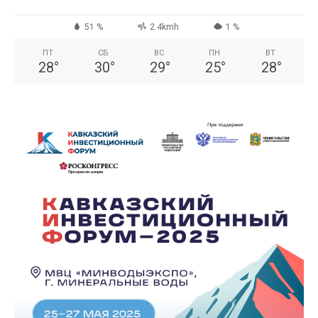
51 %
2.4kmh
1 %
ПТ
СБ
ВС
ПН
ВТ
28
°
30
°
29
°
25
°
28
°