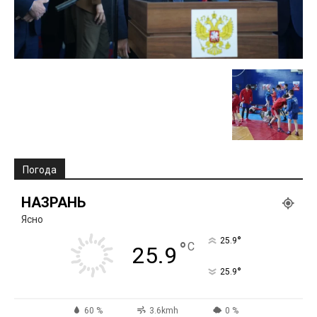
Погода
НАЗРАНЬ
Ясно
°
25.9
°
C
25.9
°
25.9
60 %
3.6kmh
0 %