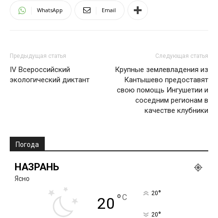
WhatsApp
Email
Предыдущая статья
Следующая статья
IV Всероссийский
Крупные землевладения из
экологический диктант
Кантышево предоставят
свою помощь Ингушетии и
соседним регионам в
качестве клубники
Погода
НАЗРАНЬ
Ясно
°
20
°
C
20
°
20