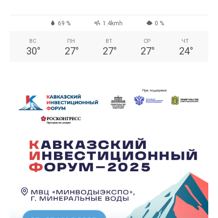
69 %
1.4kmh
0 %
ВС
ПН
ВТ
СР
ЧТ
30
°
27
°
27
°
27
°
24
°