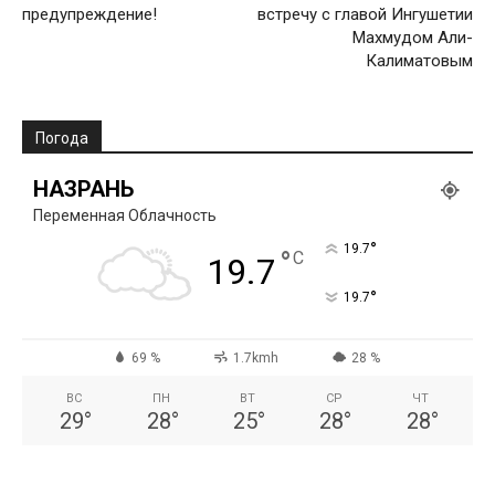
предупреждение!
встречу с главой Ингушетии
Махмудом Али-
Калиматовым
Погода
НАЗРАНЬ
Переменная Облачность
°
19.7
°
C
19.7
°
19.7
69 %
1.7kmh
28 %
ВС
ПН
ВТ
СР
ЧТ
29
°
28
°
25
°
28
°
28
°