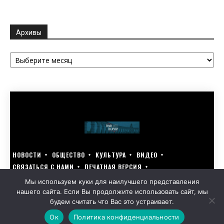
Архивы
Архивы
НОВОСТИ
ОБЩЕСТВО
КУЛЬТУРА
ВИДЕО
СВЯЗАТЬСЯ С НАМИ
ПЕЧАТНАЯ ВЕРСИЯ
ГОЛОСУЙ ЗА БЛАГОУСТРОЙСТВО СВОЕГО ГОРОДА 15–17 МАРТА
Мы используем куки для наилучшего представления
нашего сайта. Если Вы продолжите использовать сайт, мы
GOLOS-NAZRANI.RU ВСЕ ПРАВА ЗАЩИЩЕНЫ | РАЗРАБОТАНО KARTOEV.RU
будем считать что Вас это устраивает.
ПОЛИТИКА ОБРАБОТКИ ПЕРСОНАЛЬНЫХ ДАННЫХ
Ок
Политика конфиденциальности