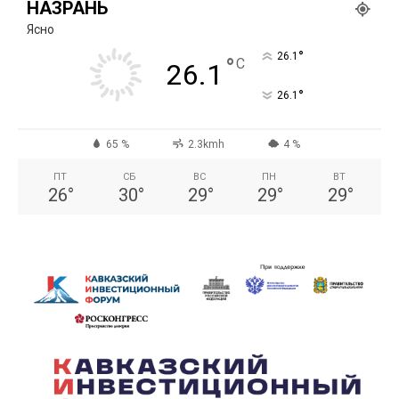
НАЗРАНЬ
Ясно
°
26.1
°
C
26.1
°
26.1
65 %
2.3kmh
4 %
ПТ
СБ
ВС
ПН
ВТ
26
°
30
°
29
°
29
°
29
°