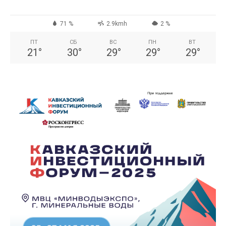
71 %
2.9kmh
2 %
ПТ
СБ
ВС
ПН
ВТ
21
°
30
°
29
°
29
°
29
°