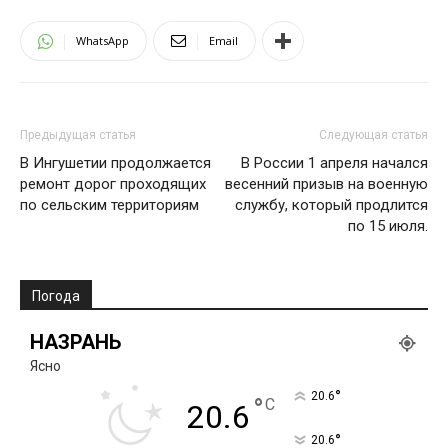
WhatsApp
Email
Предыдущая статья
Следующая статья
В Ингушетии продолжается
В России 1 апреля начался
ремонт дорог проходящих
весенний призыв на военную
по сельским территориям
службу, который продлится
по 15 июля.
Погода
НАЗРАНЬ
Ясно
°
20.6
°
C
20.6
°
20.6