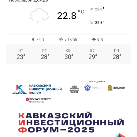
Небольшой Дождь
°
22.8
°
C
22.8
°
22.8
74 %
3.1kmh
8 %
ЧТ
ПТ
СБ
ВС
ПН
23
°
28
°
30
°
29
°
28
°