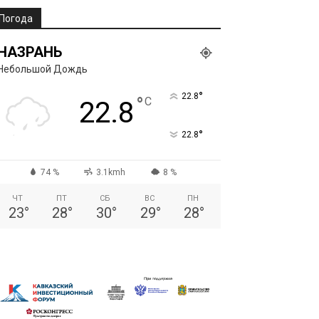
Погода
НАЗРАНЬ
Небольшой Дождь
°
22.8
°
C
22.8
°
22.8
74 %
3.1kmh
8 %
ЧТ
ПТ
СБ
ВС
ПН
23
°
28
°
30
°
29
°
28
°