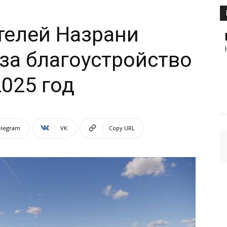
телей Назрани
за благоустройство
2025 год
elegram
VK
Copy URL