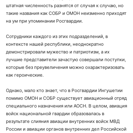
штатная численность разнятся от случая к случаю
, но
такие названия как СОБР и ОМОН неизменно приходят
на ум при упоминании Росгвардии.
Сотрудники к
аждо
го
из этих подразделений, в
контексте нашей республики, неоднократно
демонстрировали мужество и патриотизм,
а
их
лучшие
представители зачастую совершали поступки,
которые без преувеличения можно охарактеризовать
как героические.
Однако, мало кто знает, что в
Росгвардии
Ингушетии
помимо ОМОН и СОБР существует авиационный отряд
специального назначения или АОСН.
В целом, ави
ация
войск национальной гвардии
образовалась в
результате слияния авиации внутренних войск МВД
России и авиации органов внутренних дел Российской