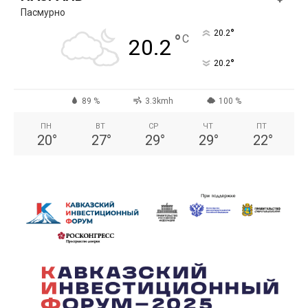
Пасмурно
°
20.2
°
C
20.2
°
20.2
89 %
3.3kmh
100 %
ПН
ВТ
СР
ЧТ
ПТ
20
°
27
°
29
°
29
°
22
°