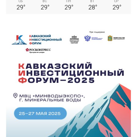
СБ
ВС
ПН
ВТ
СР
29
°
29
°
29
°
28
°
29
°