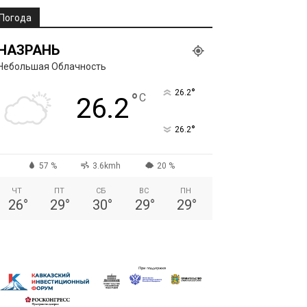
Погода
НАЗРАНЬ
Небольшая Облачность
°
26.2
°
C
26.2
°
26.2
57 %
3.6kmh
20 %
ЧТ
ПТ
СБ
ВС
ПН
26
°
29
°
30
°
29
°
29
°