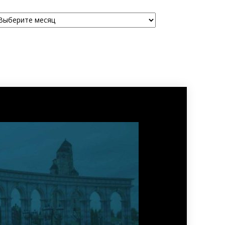
рхивы