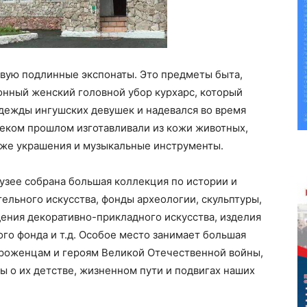
ивую подлинные экспонаты. Это предметы быта,
онный женский головной убор курхарс, который
одежды ингушских девушек и надевался во время
алеком прошлом изготавливали из кожи животных,
кже украшения и музыкальные инструменты.
узее собрана большая коллекция по истории и
тельного искусства, фонды археологии, скульптуры,
дения декоративно-прикладного искусства, изделия
ого фонда и т.д.​ Особое место занимает большая
роженцам и героям Великой Отечественной войны,
 о их детстве, жизненном пути и подвигах наших