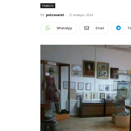
Новости
От
polzovatel
-
12 января, 2024
WhatsApp
Email
T