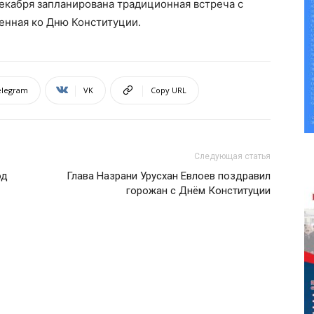
декабря запланирована традиционная встреча с
енная ко Дню Конституции.
elegram
VK
Copy URL
Следующая статья
од
Глава Назрани Урусхан Евлоев поздравил
горожан с Днём Конституции