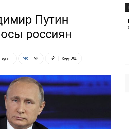
димир Путин
росы россиян
elegram
VK
Copy URL