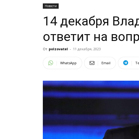
Новости
14 декабря Вла
ответит на воп
От
polzovatel
-
11 декабря, 2023
WhatsApp
Email
T