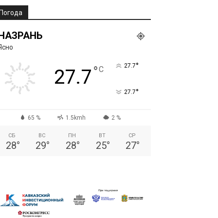
Погода
НАЗРАНЬ
Ясно
°
27.7
°
C
27.7
°
27.7
65 %
1.5kmh
2 %
СБ
ВС
ПН
ВТ
СР
28
°
29
°
28
°
25
°
27
°