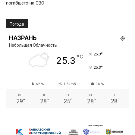
погибшего на СВО
Погода
НАЗРАНЬ
Небольшая Облачность
°
25.3
°
C
25.3
°
25.3
62 %
1.6kmh
16 %
ВС
ПН
ВТ
СР
ЧТ
29
°
28
°
25
°
28
°
28
°