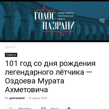
Домой
Новости
101 год со дня рождения
легендарного лётчика —
Оздоева Мурата
Ахметовича
От
polzovatel
-
10 марта, 2023
WhatsApp
Email