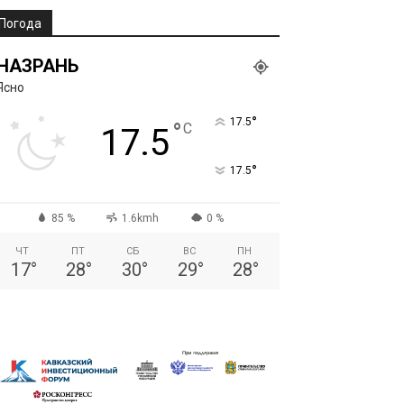
Погода
НАЗРАНЬ
Ясно
°
17.5
°
C
17.5
°
17.5
85 %
1.6kmh
0 %
ЧТ
ПТ
СБ
ВС
ПН
17
°
28
°
30
°
29
°
28
°