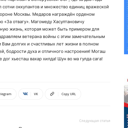
л сотни оккупантов и множество единиц вражеской
бороне Москвы. Медаров
награждён орденом
ю «За отвагу»
. Магомеду Хасултановичу
йную жизнь, которая может быть примером для
здравляем ветерана войны с этим замечательным
 Вам долгих и счастливых лет жизни в полном
й, бодрости духа и отличного настроения! Могаш
 дог хьесташ вахар хилда! Шун во ма гулда сага!
elegram
VK
Copy URL
Следующая статья