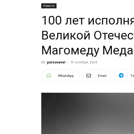
Новости
100 лет исполн
Великой Отече
Магомеду Меда
От
polzovatel
-
10 октября, 2024
WhatsApp
Email
T