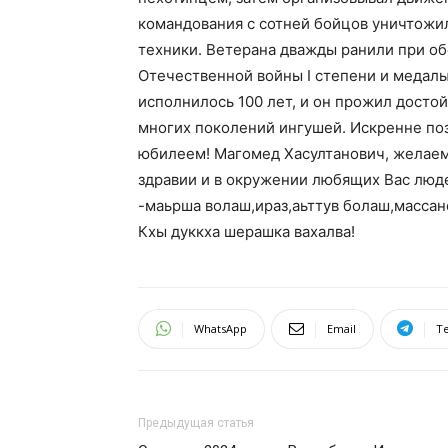
командования с сотней бойцов уничтожи
техники. Ветерана дважды ранили при о
Отечественной войны I степени и медаль
исполнилось 100 лет, и он прожил досто
многих поколений ингушей. Искренне по
юбилеем! Магомед Хасултанович, желаем
здравии и в окружении любящих Вас люде
-маьрша волаш,ираз,аьттув болаш,массане
Кхы дуккха шерашка вахалва!
WhatsApp
Email
T
Предыдущая статья