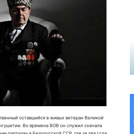
венный оставшийся в живых ветеран Великой
гушетии. Во времена ВОВ он служил сначала
е партизан в Белорусской ССР, где за два года