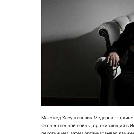
Магомед Хасултанович Медаров
— единст
Отечественной войны, проживающий в Ин
пехотинцем, затем организовывал движени