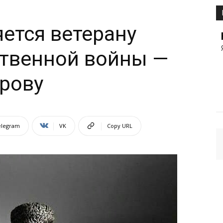
яется ветерану
ственной войны —
рову
elegram
VK
Copy URL