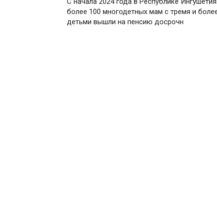
С начала 2024 года в Республике Ингушетия
более 100 многодетных мам с тремя и боле
детьми вышли на пенсию досрочн