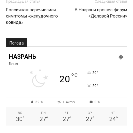
Предыдущая статья
Следующая статья
Россиянам перечислили
В Назрани прошел форум
симптомы «желудочного
«Деловой России»
ковида»
Погода
НАЗРАНЬ
Ясно
°
20
°
C
20
°
20
69 %
1.4kmh
0 %
ВС
ПН
ВТ
СР
ЧТ
30
°
27
°
27
°
27
°
24
°