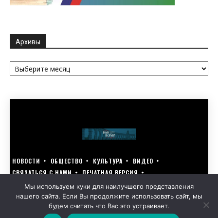
Архивы
Архивы
НОВОСТИ
ОБЩЕСТВО
КУЛЬТУРА
ВИДЕО
СВЯЗАТЬСЯ С НАМИ
ПЕЧАТНАЯ ВЕРСИЯ
ГОЛОСУЙ ЗА БЛАГОУСТРОЙСТВО СВОЕГО ГОРОДА 15–17 МАРТА
Мы используем куки для наилучшего представления
нашего сайта. Если Вы продолжите использовать сайт, мы
GOLOS-NAZRANI.RU ВСЕ ПРАВА ЗАЩИЩЕНЫ | РАЗРАБОТАНО KARTOEV.RU
будем считать что Вас это устраивает.
ПОЛИТИКА ОБРАБОТКИ ПЕРСОНАЛЬНЫХ ДАННЫХ