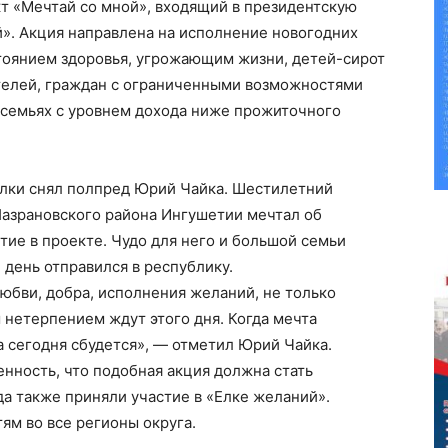
т «Мечтай со мной», входящий в президентскую
». Акция направлена на исполнение новогодних
тоянием здоровья, угрожающим жизни, детей-сирот
ителей, граждан с ограниченными возможностями
 семьях с уровнем дохода ниже прожиточного
лки снял полпред Юрий Чайка. Шестилетний
Назрановского района Ингушетии мечтал об
тие в проекте. Чудо для него и большой семьи
 день отправился в республику.
любви, добра, исполнения желаний, не только
м нетерпением ждут этого дня. Когда мечта
а сегодня сбудется», — отметил Юрий Чайка.
нность, что подобная акция должна стать
а также приняли участие в «Елке желаний».
ям во все регионы округа.