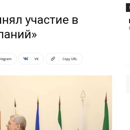
нял участие в
ланий»
elegram
VK
Copy URL