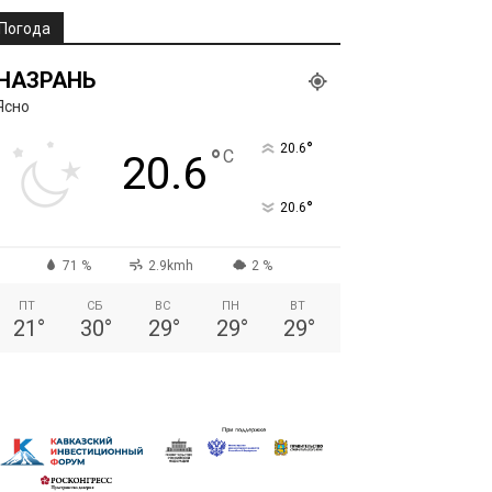
Погода
НАЗРАНЬ
Ясно
°
20.6
°
C
20.6
°
20.6
71 %
2.9kmh
2 %
ПТ
СБ
ВС
ПН
ВТ
21
°
30
°
29
°
29
°
29
°