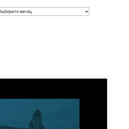
рхивы