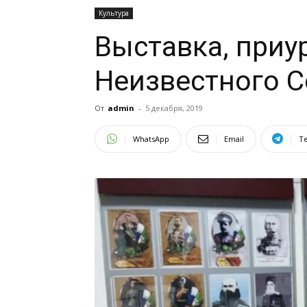
Культура
Выставка, приу
Неизвестного 
От
admin
-
5 декабря, 2019
WhatsApp
Email
T