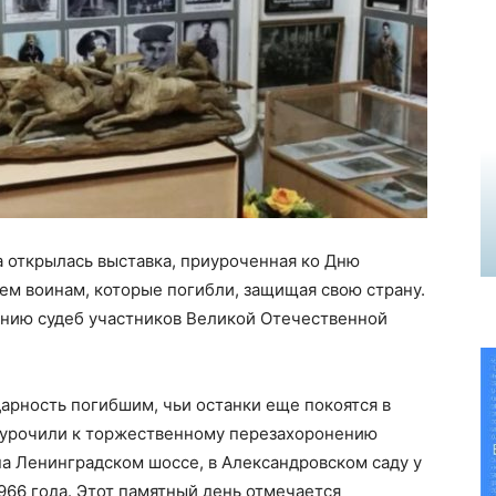
а открылась выставка, приуроченная ко Дню
ем воинам, которые погибли, защищая свою страну.
ению судеб участников Великой Отечественной
арность погибшим, чьи останки еще покоятся в
иурочили к торжественному перезахоронению
на Ленинградском шоссе, в Александровском саду у
966 года. Этот памятный день отмечается