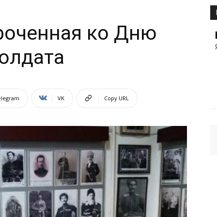
роченная ко Дню
Солдата
elegram
VK
Copy URL