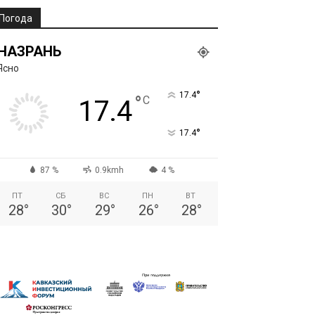
Погода
НАЗРАНЬ
Ясно
°
17.4
°
C
17.4
°
17.4
87 %
0.9kmh
4 %
ПТ
СБ
ВС
ПН
ВТ
28
°
30
°
29
°
26
°
28
°