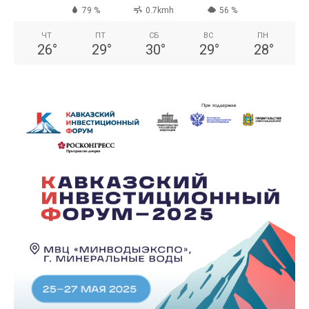
79 %
0.7kmh
56 %
ЧТ
ПТ
СБ
ВС
ПН
26
°
29
°
30
°
29
°
28
°