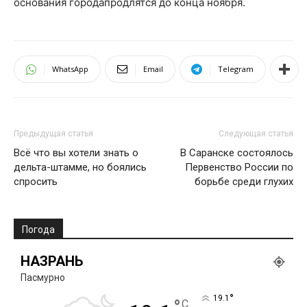
основания города
продлятся до конца ноября
.
WhatsApp
Email
Telegram
Предыдущая статья
Следующая статья
Всё что вы хотели знать о
В Саранске состоялось
дельта-штамме, но боялись
Первенство России по
спросить
борьбе среди глухих
Погода
НАЗРАНЬ
Пасмурно
°
19.1
C