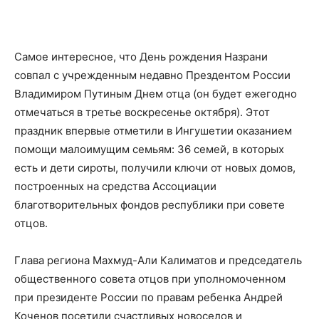
Самое интересное, что День рождения Назрани
совпал с учрежденным недавно Прездентом России
Владимиром Путиным Днем отца (
он
будет ежегодно
отмечаться в третье воскресенье октября). Этот
праздник
впервые отметили в Ингушетии оказ
анием
помощи малоимущим семьям:
36 семей, в которых
есть
и дети сироты, получили ключи от новых
домов,
построенных
на средства А
ссоциации
благотворительных фондов республики при совете
отцов.
Глава региона Махмуд-Али Калиматов и председатель
общественного совета отцов при уполномоченном
при президенте России п
о правам ребенка Андрей
Коченов посетили счастливых новоселов и