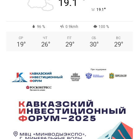
°
19.1
°
19.1
96 %
0.9kmh
100 %
СР
ЧТ
ПТ
СБ
ВС
19
°
26
°
29
°
30
°
29
°