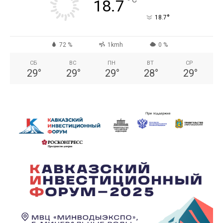
°
18.7
°
18.7
72 %
1kmh
0 %
СБ
ВС
ПН
ВТ
СР
29
°
29
°
29
°
28
°
29
°