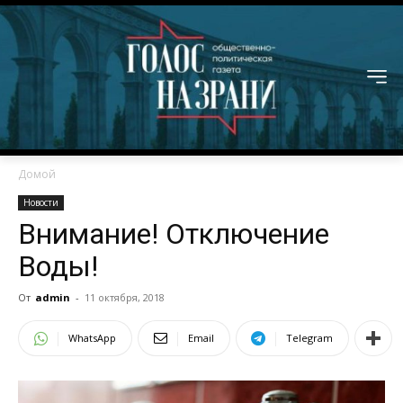
Домой
Новости
Внимание! Отключение
Воды!
От
admin
-
11 октября, 2018
WhatsApp
Email
Telegram