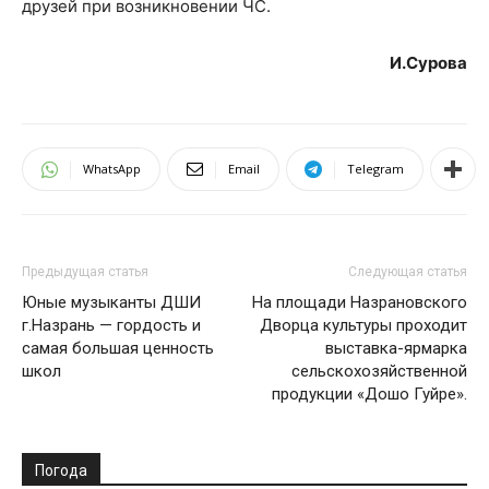
друзей при возникновении ЧС.
И.Сурова
WhatsApp
Email
Telegram
Предыдущая статья
Следующая статья
Юные музыканты ДШИ
На площади Назрановского
г.Назрань — гордость и
Дворца культуры проходит
самая большая ценность
выставка-ярмарка
школ
сельскохозяйственной
продукции «Дошо Гуйре».
Погода