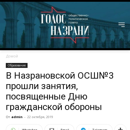
Домой
Образование
В Назрановской ОСШ№3
прошли занятия,
посвященные Дню
гражданской обороны
От
admin
-
22 октября, 2019
WhatsApp
Email
Telegram