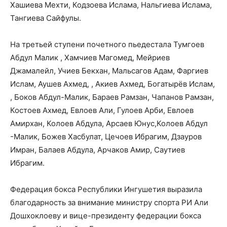
Хашиева Мехти, Кодзоева Ислама, Нальгиева Ислама,
Тангиева Сайфулы.
На третьей ступени почетного пьедестала Тумгоев
Абдул Малик , Хамчиев Магомед, Мейриев
Джамалейл, Учиев Бекхан, Мальсагов Адам, Фаргиев
Ислам, Аушев Ахмед, , Акиев Ахмед, Богатырёв Ислам,
, Боков Абдул-Малик, Бараев Рамзан, Чапанов Рамзан,
Костоев Ахмед, Евлоев Али, Гулоев Арби, Евлоев
Амирхан, Колоев Абдула, Арсаев Юнус,Колоев Абдул
-Малик, Божев Хасбулат, Цечоев Ибрагим, Дзауров
Имран, Балаев Абдула, Арчаков Амир, Саутиев
Ибрагим.
Федерация бокса Республики Ингушетия выразила
благодарность за внимание министру спорта РИ Али
Дошхоклоеву и вице-президенту федерации бокса