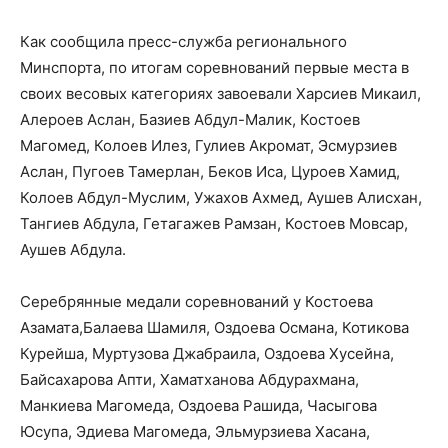
Как сообщила пресс-служба регионального
Минспорта, по итогам соревнований первые места в
своих весовых категориях завоевали Харсиев Микаил,
Алероев Аслан, Базиев Абдул-Малик, Костоев
Магомед, Колоев Илез, Гулиев Акромат, Эсмурзиев
Аслан, Пугоев Тамерлан, Беков Иса, Цуроев Хамид,
Колоев Абдул-Муслим, Ужахов Ахмед, Аушев Алисхан,
Тангиев Абдула, Гетагажев Рамзан, Костоев Мовсар,
Аушев Абдула.
Серебрянные медали соревнований у Костоева
Азамата,Балаева Шамиля, Оздоева Османа, Котикова
Курейша, Муртузова Джабраила, Оздоева Хусейна,
Байсахарова Апти, Хаматханова Абдурахмана,
Манкиева Магомеда, Оздоева Рашида, Часыгова
Юсупа, Эдиева Магомеда, Эльмурзиева Хасана,