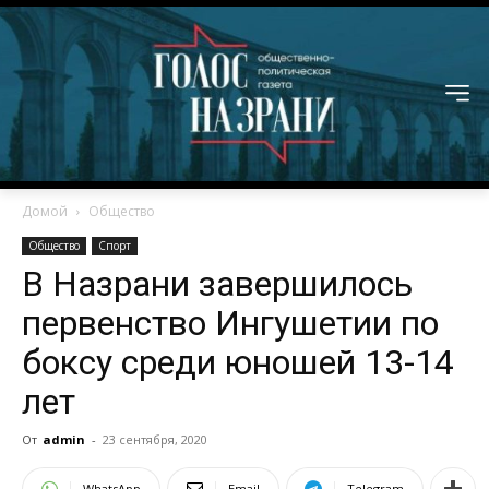
Домой
Общество
Общество
Спорт
В Назрани завершилось
первенство Ингушетии по
боксу среди юношей 13-14
лет
От
admin
-
23 сентября, 2020
WhatsApp
Email
Telegram