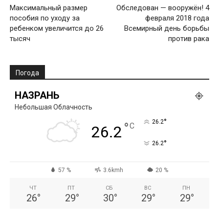
Максимальный размер
Обследован — вооружён! 4
пособия по уходу за
февраля 2018 года
ребенком увеличится до 26
Всемирный день борьбы
тысяч
против рака
Погода
НАЗРАНЬ
Небольшая Облачность
°
26.2
°
C
26.2
°
26.2
57 %
3.6kmh
20 %
ЧТ
ПТ
СБ
ВС
ПН
26
°
29
°
30
°
29
°
29
°