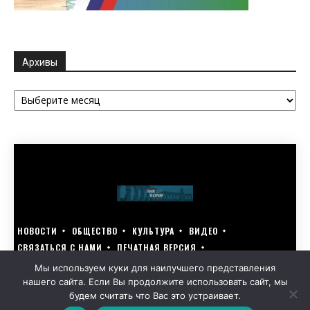
Архивы
Архивы
НОВОСТИ
ОБЩЕСТВО
КУЛЬТУРА
ВИДЕО
СВЯЗАТЬСЯ С НАМИ
ПЕЧАТНАЯ ВЕРСИЯ
ГОЛОСУЙ ЗА БЛАГОУСТРОЙСТВО СВОЕГО ГОРОДА 15–17 МАРТА
Мы используем куки для наилучшего представления
нашего сайта. Если Вы продолжите использовать сайт, мы
GOLOS-NAZRANI.RU ВСЕ ПРАВА ЗАЩИЩЕНЫ | РАЗРАБОТАНО KARTOEV.RU
будем считать что Вас это устраивает.
ПОЛИТИКА ОБРАБОТКИ ПЕРСОНАЛЬНЫХ ДАННЫХ