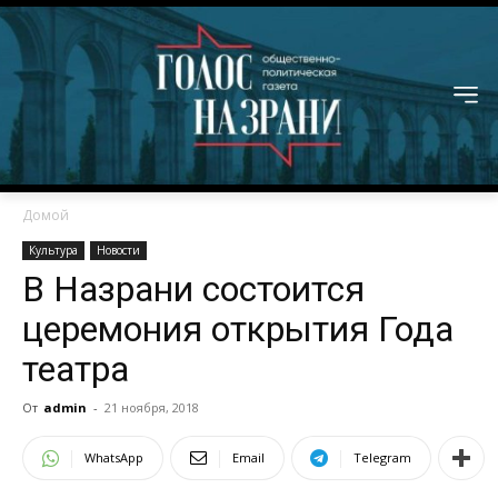
Домой
Культура
Новости
В Назрани состоится
церемония открытия Года
театра
От
admin
-
21 ноября, 2018
WhatsApp
Email
Telegram