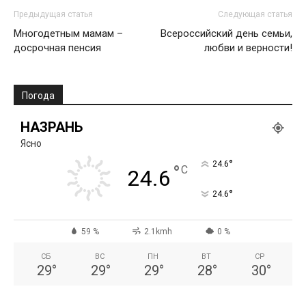
Предыдущая статья
Следующая статья
Многодетным мамам –
Всероссийский день семьи,
досрочная пенсия
любви и верности!
Погода
НАЗРАНЬ
Ясно
°
24.6
°
C
24.6
°
24.6
59 %
2.1kmh
0 %
СБ
ВС
ПН
ВТ
СР
29
°
29
°
29
°
28
°
30
°