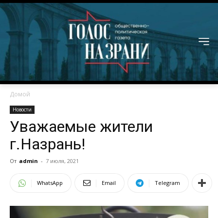
Домой
Новости
Уважаемые жители
г.Назрань!
От
admin
-
7 июля, 2021
WhatsApp
Email
Telegram