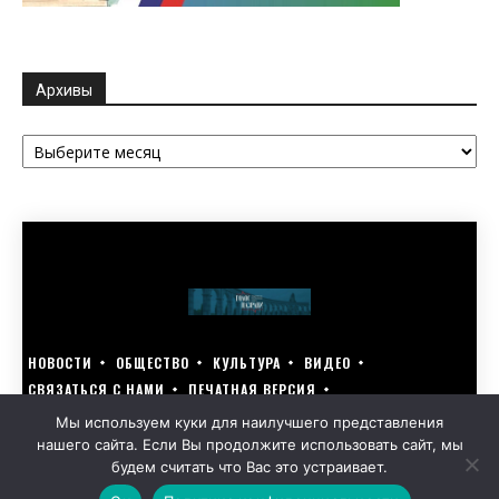
Архивы
Архивы
НОВОСТИ
ОБЩЕСТВО
КУЛЬТУРА
ВИДЕО
СВЯЗАТЬСЯ С НАМИ
ПЕЧАТНАЯ ВЕРСИЯ
ГОЛОСУЙ ЗА БЛАГОУСТРОЙСТВО СВОЕГО ГОРОДА 15–17 МАРТА
Мы используем куки для наилучшего представления
нашего сайта. Если Вы продолжите использовать сайт, мы
GOLOS-NAZRANI.RU ВСЕ ПРАВА ЗАЩИЩЕНЫ | РАЗРАБОТАНО KARTOEV.RU
будем считать что Вас это устраивает.
ПОЛИТИКА ОБРАБОТКИ ПЕРСОНАЛЬНЫХ ДАННЫХ