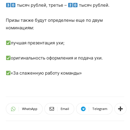
тысяч рублей, третье –
тысяч рублей.⁣⁣⠀
⁣⁣⠀
Призы также будут определены еще по двум
номинациям:⁣⁣⠀
⁣⁣⠀
лучшая презентация ухи;⁣⁣⠀
⁣⁣⠀
оригинальность оформления и подача ухи.⁣⁣⠀
⁣⁣⠀
«За слаженную работу команды»⁣⁣⠀
⁣⁣⠀
WhatsApp
Email
Telegram