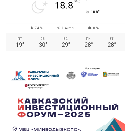
°
C
18.8
°
18.8
74 %
1.4kmh
0 %
ПТ
СБ
ВС
ПН
ВТ
19
°
30
°
29
°
28
°
28
°