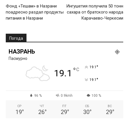
Фонд «Тешам» в Назрани
Ингушетия получила 50 тонн
поадресно раздал продукты
сахара от братского народа
питания в Назрани
Карачаево-Черкесии
Погода
НАЗРАНЬ
Пасмурно
°
19.1
°
C
19.1
°
19.1
96 %
0.9kmh
100 %
СР
ЧТ
ПТ
СБ
ВС
19
°
26
°
29
°
30
°
29
°