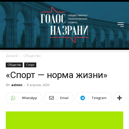
Домой
Общество
Общество
Спорт
«Спорт — норма жизни»
От
admin
-
8 апреля, 2020
WhatsApp
Email
Telegram