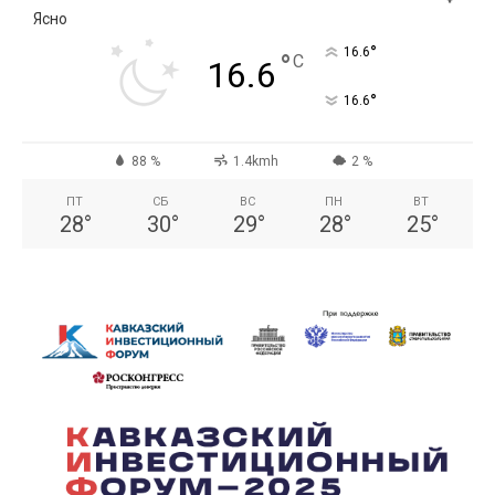
Ясно
°
16.6
°
C
16.6
°
16.6
88 %
1.4kmh
2 %
ПТ
СБ
ВС
ПН
ВТ
28
°
30
°
29
°
28
°
25
°