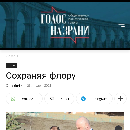
Домой
Город
Сохраняя флору
От
admin
-
23 января, 2021
WhatsApp
Email
Telegram