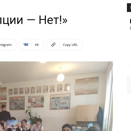
ции — Нет!»
elegram
VK
Copy URL