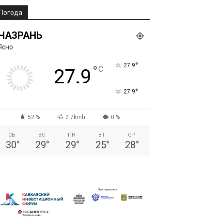
Погода
НАЗРАНЬ
Ясно
°
27.9
°
C
27.9
°
27.9
52 %
2.7kmh
0 %
СБ
ВС
ПН
ВТ
СР
30
°
29
°
29
°
25
°
28
°