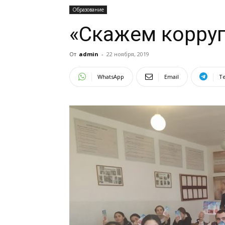
Образование
«Скажем корруп
От
admin
-
22 ноября, 2019
WhatsApp
Email
T